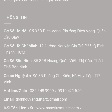
toàn quốc chỉ trong 1-3 ngày làm việc.
THÔNG TIN
Cơ Sở Hà Nội
: Số 32B Dịch Vọng, Phường Dịch Vọng, Quận
Cầu Giấy
Cơ Sở Hồ Chí Minh
: 12 Đường Nguyễn Gia Trí, P.25, Q.Bình
Thạnh, HCM
Cơ Sở Bắc Ninh
: Số 89B Hoàng Quốc Việt, Thị Cầu, Thành
Phố Bắc Ninh
Cơ sở Nghệ An
: Số 85 Phùng Chí Kiên, Hà Huy Tập, TP
Vinh
Hotline/Zalo:
: 082.548.9999 / 0919.421.540
Email
: thannguyenguitar@gmail.com
Đối Tác Liên kết:
: www.manyluxmusic.com /