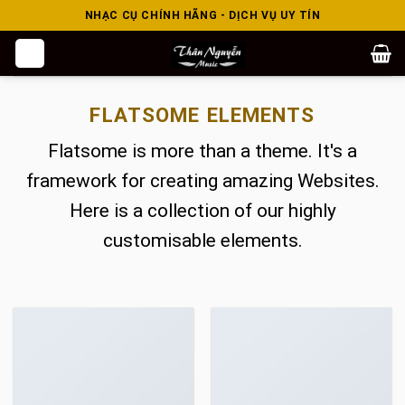
Skip
NHẠC CỤ CHÍNH HÃNG - DỊCH VỤ UY TÍN
to
content
FLATSOME ELEMENTS
Flatsome is more than a theme. It's a
framework for creating amazing Websites.
Here is a collection of our highly
customisable elements.