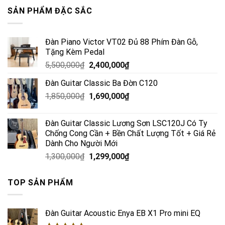
SẢN PHẨM ĐẶC SẮC
Đàn Piano Victor VT02 Đủ 88 Phím Đàn Gỗ,
Tặng Kèm Pedal
5,500,000
₫
2,400,000
₫
Đàn Guitar Classic Ba Đờn C120
1,850,000
₫
1,690,000
₫
Đàn Guitar Classic Lương Sơn LSC120J Có Ty
Chống Cong Cần + Bền Chất Lượng Tốt + Giá Rẻ
Dành Cho Người Mới
1,300,000
₫
1,299,000
₫
TOP SẢN PHẨM
Đàn Guitar Acoustic Enya EB X1 Pro mini EQ