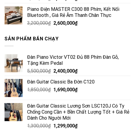
Piano Điện MASTER C300 88 Phím, Kết Nối
Bluetooth , Giá Rẻ Âm Thanh Chân Thực
3,200,000
₫
2,600,000
₫
SẢN PHẨM BÁN CHẠY
Đàn Piano Victor VT02 Đủ 88 Phím Đàn Gỗ,
Tặng Kèm Pedal
5,500,000
₫
2,400,000
₫
Đàn Guitar Classic Ba Đờn C120
1,850,000
₫
1,690,000
₫
Đàn Guitar Classic Lương Sơn LSC120J Có Ty
Chống Cong Cần + Bền Chất Lượng Tốt + Giá Rẻ
Dành Cho Người Mới
1,300,000
₫
1,299,000
₫