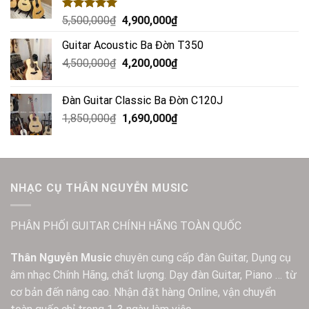
Rated
5.00
5,500,000
₫
4,900,000
₫
out of 5
Guitar Acoustic Ba Đờn T350
4,500,000
₫
4,200,000
₫
Đàn Guitar Classic Ba Đờn C120J
1,850,000
₫
1,690,000
₫
NHẠC CỤ THÂN NGUYỄN MUSIC
PHÂN PHỐI GUITAR CHÍNH HÃNG TOÀN QUỐC
Thân Nguyễn Music
chuyên cung cấp đàn Guitar, Dụng cụ
âm nhạc Chính Hãng, chất lượng. Dạy đàn Guitar, Piano … từ
cơ bản đến nâng cao. Nhận đặt hàng Online, vận chuyển