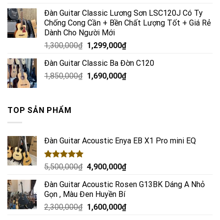
Đàn Guitar Classic Lương Sơn LSC120J Có Ty
Chống Cong Cần + Bền Chất Lượng Tốt + Giá Rẻ
Dành Cho Người Mới
1,300,000
₫
1,299,000
₫
Đàn Guitar Classic Ba Đờn C120
1,850,000
₫
1,690,000
₫
TOP SẢN PHẨM
Đàn Guitar Acoustic Enya EB X1 Pro mini EQ
Rated
5.00
5,500,000
₫
4,900,000
₫
out of 5
Đàn Guitar Acoustic Rosen G13BK Dáng A Nhỏ
Gọn , Màu Đen Huyền Bí
2,300,000
₫
1,600,000
₫