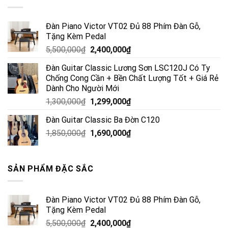
Đàn Piano Victor VT02 Đủ 88 Phím Đàn Gỗ,
Tặng Kèm Pedal
5,500,000
₫
2,400,000
₫
Đàn Guitar Classic Lương Sơn LSC120J Có Ty
Chống Cong Cần + Bền Chất Lượng Tốt + Giá Rẻ
Dành Cho Người Mới
1,300,000
₫
1,299,000
₫
Đàn Guitar Classic Ba Đờn C120
1,850,000
₫
1,690,000
₫
SẢN PHẨM ĐẶC SẮC
Đàn Piano Victor VT02 Đủ 88 Phím Đàn Gỗ,
Tặng Kèm Pedal
5,500,000
₫
2,400,000
₫