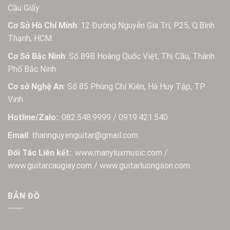
Cầu Giấy
Cơ Sở Hồ Chí Minh
: 12 Đường Nguyễn Gia Trí, P.25, Q.Bình
Thạnh, HCM
Cơ Sở Bắc Ninh
: Số 89B Hoàng Quốc Việt, Thị Cầu, Thành
Phố Bắc Ninh
Cơ sở Nghệ An
: Số 85 Phùng Chí Kiên, Hà Huy Tập, TP
Vinh
Hotline/Zalo:
: 082.548.9999 / 0919.421.540
Email
: thannguyenguitar@gmail.com
Đối Tác Liên kết:
: www.manyluxmusic.com /
www.guitarcaugiay.com / www.guitarluongson.com
BẢN ĐỒ