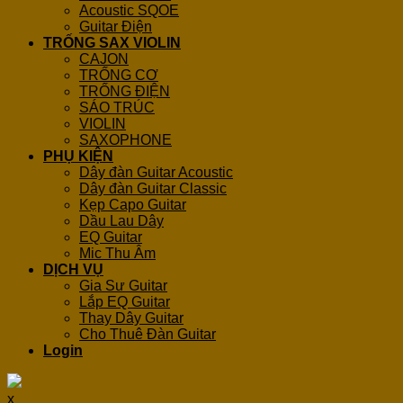
Acoustic SQOE
Guitar Điện
TRỐNG SAX VIOLIN
CAJON
TRỐNG CƠ
TRỐNG ĐIỆN
SÁO TRÚC
VIOLIN
SAXOPHONE
PHỤ KIỆN
Dây đàn Guitar Acoustic
Dây đàn Guitar Classic
Kẹp Capo Guitar
Dầu Lau Dây
EQ Guitar
Mic Thu Âm
DỊCH VỤ
Gia Sư Guitar
Lắp EQ Guitar
Thay Dây Guitar
Cho Thuê Đàn Guitar
Login
x