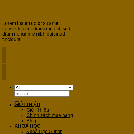
Flatsome 3.0
Lorem ipsum dolor sit amet,
consectetuer adipiscing elit, sed
diam nonummy nibh euismod
tincidunt.
Search
for:
GIỚI THIỆU
Giới Thiệu
Chính sách mua hàng
Blog
KHOÁ HỌC
Khoá Học Guitar