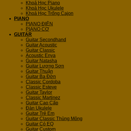
Khoá Học Piano
Khoá Học Ukulele
Khoá Học Trống Cajon
PIANO
PIANO ĐIỆN
PIANO CƠ
GUITAR
Guitar Secondhand
Guitar Acoustic
Guitar Classic
Acoustic Enya
Guitar Natasha
Guitar Lương Sơn
Guitar Thuận
Guitar Ba Đờn
Classic Cordoba
Classic Esteve
Guitar Taylor
Classic Martinez
Guitar Cao Cấp
Đàn Ukulele
Guitar Trẻ Em
Guitar Classic Thùng Mỏng
Guitar Có EQ
Guitar Custom