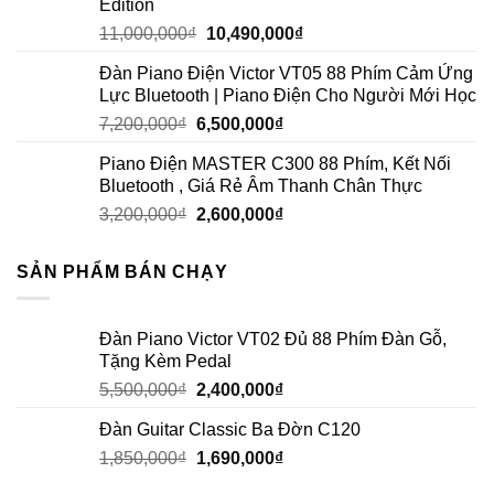
Edition
11,000,000
₫
10,490,000
₫
Đàn Piano Điện Victor VT05 88 Phím Cảm Ứng
Lực Bluetooth | Piano Điện Cho Người Mới Học
7,200,000
₫
6,500,000
₫
Piano Điện MASTER C300 88 Phím, Kết Nối
Bluetooth , Giá Rẻ Âm Thanh Chân Thực
3,200,000
₫
2,600,000
₫
SẢN PHẨM BÁN CHẠY
Đàn Piano Victor VT02 Đủ 88 Phím Đàn Gỗ,
Tặng Kèm Pedal
5,500,000
₫
2,400,000
₫
Đàn Guitar Classic Ba Đờn C120
1,850,000
₫
1,690,000
₫