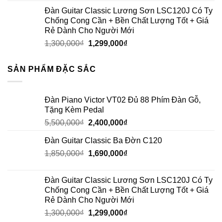
Đàn Guitar Classic Lương Sơn LSC120J Có Ty
Chống Cong Cần + Bền Chất Lượng Tốt + Giá
Rẻ Dành Cho Người Mới
1,300,000
₫
1,299,000
₫
SẢN PHẨM ĐẶC SẮC
Đàn Piano Victor VT02 Đủ 88 Phím Đàn Gỗ,
Tặng Kèm Pedal
5,500,000
₫
2,400,000
₫
Đàn Guitar Classic Ba Đờn C120
1,850,000
₫
1,690,000
₫
Đàn Guitar Classic Lương Sơn LSC120J Có Ty
Chống Cong Cần + Bền Chất Lượng Tốt + Giá
Rẻ Dành Cho Người Mới
1,300,000
₫
1,299,000
₫