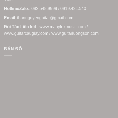
Hotline/Zalo:
: 082.548.9999 / 0919.421.540
Email
: thannguyenguitar@gmail.com
Đối Tác Liên kết:
: www.manyluxmusic.com /
www.guitarcaugiay.com / www.guitarluongson.com
BẢN ĐỒ