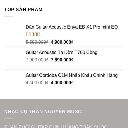
TOP SẢN PHẨM
Đàn Guitar Acoustic Enya EB X1 Pro mini EQ
Rated
5.00
5,500,000
₫
4,900,000
₫
out of 5
Guitar Acoustic Ba Đờn T700 Còng
7,900,000
₫
7,690,000
₫
Guitar Cordoba C1M Nhập Khẩu Chính Hãng
4,400,000
₫
4,000,000
₫
NHẠC CỤ THÂN NGUYỄN MUSIC
PHÂN PHỐI GUITAR CHÍNH HÃNG TOÀN QUỐC