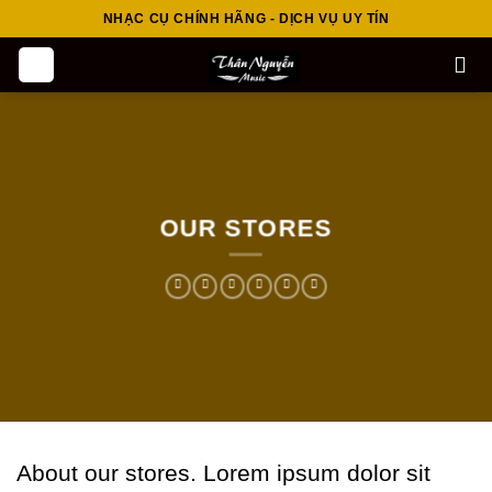
Skip
NHẠC CỤ CHÍNH HÃNG - DỊCH VỤ UY TÍN
to
content
OUR STORES
About our stores. Lorem ipsum dolor sit