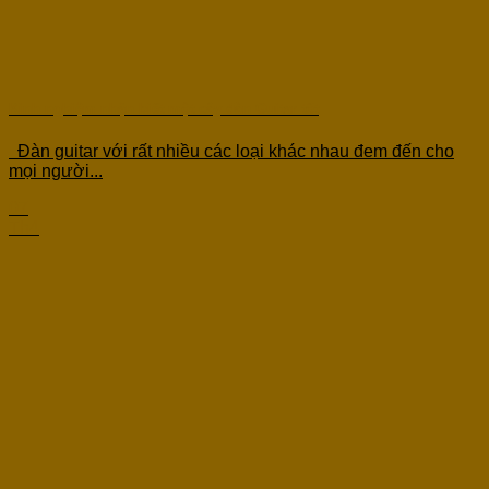
Kinh nghiệm nhận biết một cây đàn Guitar tốt
Đàn guitar với rất nhiều các loại khác nhau đem đến cho
mọi người...
07
Th4