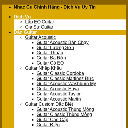
Skip
Nhạc Cụ Chính Hãng - Dịch Vụ Uy Tín
to
Dịch Vụ
content
Lắp EQ Guitar
Gia Sư Guitar
Đàn Guitar
Guitar Acoustic
Guitar Acoustic Bán Chạy
Guitar Lương Sơn
Guitar Thuận
Guitar Ba Đờn
Guitar Có EQ
Guitar Nhập Khẩu
Guitar Classic Cordoba
Guitar Classic Martinez Đức
Guitar Acoustic Washburn Mỹ
Guitar Acoustic Enya
Guitar Acoustic Taylor
Guitar Acoustic Martin
Guitar Custom Đặc Biệt
Guitar Acoustic Thùng Mỏng
Guitar Classic Thùng Mỏng
Guitar Cao Cấp
Guitar Điện