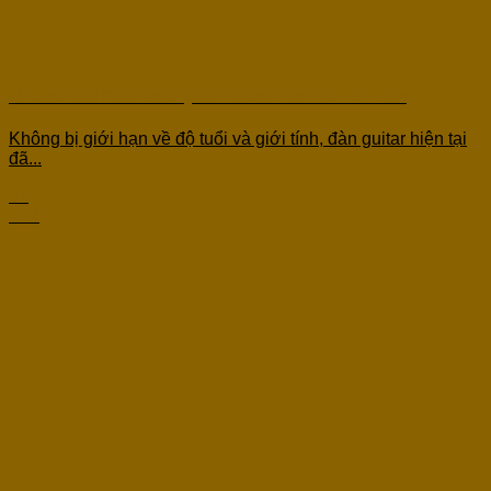
HƯỚNG DẪN CÁCH BẢO QUẢN CHỐNG ẨM CHO CÂY ĐÀN
Không bị giới hạn về độ tuổi và giới tính, đàn guitar hiện tại
đã...
07
Th4