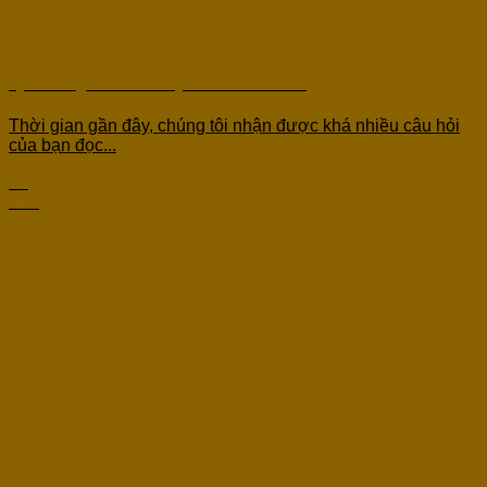
Lý do hàng đầu khiến dây đàn Guitar dễ đứt
Thời gian gần đây, chúng tôi nhận được khá nhiều câu hỏi
của bạn đọc...
07
Th4