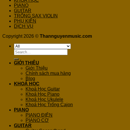
KHOÁ HỌC
PIANO
GUITAR
TRỐNG SAX VIOLIN
PHỤ KIỆN
DỊCH VỤ
Copyright 2026 ©
Thannguyenmusic.com
Search
for:
GIỚI THIỆU
Giới Thiệu
Chính sách mua hàng
Blog
KHOÁ HỌC
Khoá Học Guitar
Khoá Học Piano
Khoá Học Ukulele
Khoá Học Trống Cajon
PIANO
PIANO ĐIỆN
PIANO CƠ
GUITAR