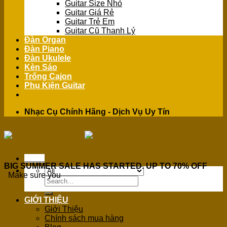
Guitar Size Nhỏ
Guitar Giá Rẻ
Guitar Trẻ Em
Guitar Cũ Thanh Lý
Đàn Organ
Đàn Piano
Đàn Ukulele
Kèn Sáo
Trống Cajon
Phụ Kiện Guitar
Nhạc Cụ Chính Hãng - Dịch Vụ Uy Tín
Menu
BIG SUMMER SALE HAS STARTED. UP TO 70% OFF
Make sure you
Search
for:
GIỚI THIỆU
Giới Thiệu
Chính sách mua hàng