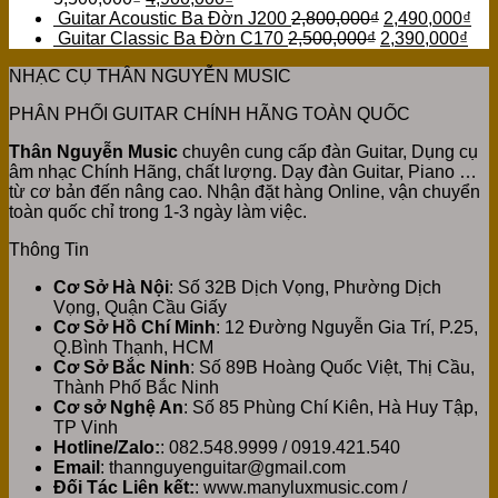
Guitar Acoustic Ba Đờn J200
2,800,000
₫
2,490,000
₫
Guitar Classic Ba Đờn C170
2,500,000
₫
2,390,000
₫
NHẠC CỤ THÂN NGUYỄN MUSIC
PHÂN PHỐI GUITAR CHÍNH HÃNG TOÀN QUỐC
Thân Nguyễn Music
chuyên cung cấp đàn Guitar, Dụng cụ
âm nhạc Chính Hãng, chất lượng. Dạy đàn Guitar, Piano …
từ cơ bản đến nâng cao. Nhận đặt hàng Online, vận chuyển
toàn quốc chỉ trong 1-3 ngày làm việc.
Thông Tin
Cơ Sở Hà Nội
: Số 32B Dịch Vọng, Phường Dịch
Vọng, Quận Cầu Giấy
Cơ Sở Hồ Chí Minh
: 12 Đường Nguyễn Gia Trí, P.25,
Q.Bình Thạnh, HCM
Cơ Sở Bắc Ninh
: Số 89B Hoàng Quốc Việt, Thị Cầu,
Thành Phố Bắc Ninh
Cơ sở Nghệ An
: Số 85 Phùng Chí Kiên, Hà Huy Tập,
TP Vinh
Hotline/Zalo:
: 082.548.9999 / 0919.421.540
Email
: thannguyenguitar@gmail.com
Đối Tác Liên kết:
: www.manyluxmusic.com /