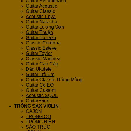
Guitar Secondhand
Guitar Acoustic
Guitar Classic
Acoustic Enya
Guitar Natasha
Guitar Lương Sơn
Guitar Thuận
Guitar Ba Đờn
Classic Cordoba
Classic Esteve
Guitar Taylor
Classic Martinez
Guitar Cao Cấp
Đàn Ukulele
Guitar Trẻ Em
Guitar Classic Thùng Mỏng
Guitar Có EQ
Guitar Custom
Acoustic SQOE
Guitar Điện
TRỐNG SAX VIOLIN
CAJON
TRỐNG CƠ
TRỐNG ĐIỆN
SÁO TRÚC