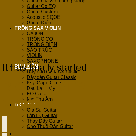
Guitar Classic Thùng Mỏng
Guitar Có EQ
Guitar Custom
Acoustic SQOE
Guitar Điện
TRỐNG SAX VIOLIN
CAJON
TRỐNG CƠ
TRỐNG ĐIỆN
SÁO TRÚC
VIOLIN
SAXOPHONE
It has finally started
PHỤ KIỆN
Dây đàn Guitar Acoustic
Dây đàn Guitar Classic
BIG SUMMER
Kẹp Capo Guitar
Dầu Lau Dây
EQ Guitar
SALE
Mic Thu Âm
DỊCH VỤ
Gia Sư Guitar
Lắp EQ Guitar
Thay Dây Guitar
Cho Thuê Đàn Guitar