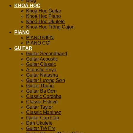
Blog
KHOÁ HỌC
Khoá Học Guitar
Khoá Học Piano
Khoá Học Ukulele
Khoá Học Trống Cajon
PIANO
PIANO ĐIỆN
PIANO CƠ
GUITAR
Guitar Secondhand
Guitar Acoustic
Guitar Classic
Acoustic Enya
Guitar Natasha
Guitar Lương Sơn
Guitar Thuận
Guitar Ba Đờn
Classic Cordoba
Classic Esteve
Guitar Taylor
Classic Martinez
Guitar Cao Cấp
Đàn Ukulele
Guitar Trẻ Em