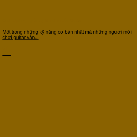
Cách định vị ngón tay khi chơi đàn Guitar
Một trong những kỹ năng cơ bản nhất mà những người mới
chơi guitar vẫn...
07
Th4