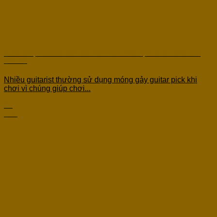
CÁCH CHỌN MÓNG GẢY GUITAR PICK PHÙ HỢP NHẤT CHO ĐÀN
GUITAR
Nhiều guitarist thường sử dụng móng gảy guitar pick khi
chơi vì chúng giúp chơi...
07
Th4