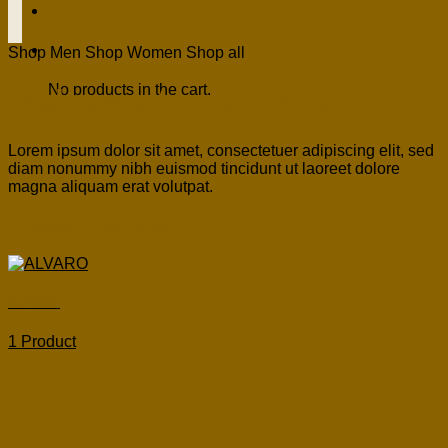
Cart
Shop Men
Shop Women
Shop all
No products in the cart.
Welcome to our Shop
Lorem ipsum dolor sit amet, consectetuer adipiscing elit, sed
diam nonummy nibh euismod tincidunt ut laoreet dolore
magna aliquam erat volutpat.
Browse products
ALVARO
1 Product