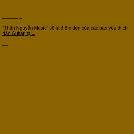
Giới Thiệu
“Thân Nguyễn Music” sẽ là điểm đến của các bạn yêu thích
đàn Guitar, tại...
23
Th4