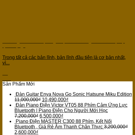
Trí thông minh âm nhạc là gì? Tại sao trí thông minh âm nhạc lại
quan trọng?
Trong tất cả các bản lĩnh, bản lĩnh đầu tiên là cơ bản nhất,
vì...
07
Th4
Sản Phẩm Mới
Đàn Guitar Enya Nova Go Sonic Hatsune Miku Edition
11,000,000
₫
10,490,000
₫
Đàn Piano Điện Victor VT05 88 Phím Cảm Ứng Lực
Bluetooth | Piano Điện Cho Người Mới Học
7,200,000
₫
6,500,000
₫
Piano Điện MASTER C300 88 Phím, Kết Nối
Bluetooth , Giá Rẻ Âm Thanh Chân Thực
3,200,000
₫
2,600,000
₫