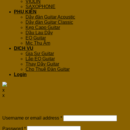
VIOLIN
SAXOPHONE
PHỤ KIỆN
Dây đàn Guitar Acoustic
Dây đàn Guitar Classic
Kẹp Capo Guitar
Dầu Lau Dây
EQ Guitar
Mic Thu Âm
DỊCH VỤ
Gia Sư Guitar
Lắp EQ Guitar
Thay Dây Guitar
Cho Thuê Đàn Guitar
Login
x
x
Login
Username or email address
*
Password
*