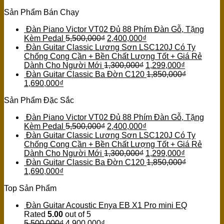
Sản Phẩm Bán Chạy
Đàn Piano Victor VT02 Đủ 88 Phím Đàn Gỗ, Tặng
Kèm Pedal
5,500,000
₫
2,400,000
₫
Đàn Guitar Classic Lương Sơn LSC120J Có Ty
Chống Cong Cần + Bền Chất Lượng Tốt + Giá Rẻ
Dành Cho Người Mới
1,300,000
₫
1,299,000
₫
Đàn Guitar Classic Ba Đờn C120
1,850,000
₫
1,690,000
₫
Sản Phẩm Đặc Sắc
Đàn Piano Victor VT02 Đủ 88 Phím Đàn Gỗ, Tặng
Kèm Pedal
5,500,000
₫
2,400,000
₫
Đàn Guitar Classic Lương Sơn LSC120J Có Ty
Chống Cong Cần + Bền Chất Lượng Tốt + Giá Rẻ
Dành Cho Người Mới
1,300,000
₫
1,299,000
₫
Đàn Guitar Classic Ba Đờn C120
1,850,000
₫
1,690,000
₫
Top Sản Phẩm
Đàn Guitar Acoustic Enya EB X1 Pro mini EQ
Rated
5.00
out of 5
5,500,000
₫
4,900,000
₫